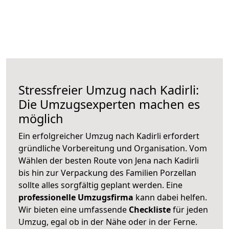
Stressfreier Umzug nach Kadirli:
Die Umzugsexperten machen es
möglich
Ein erfolgreicher Umzug nach Kadirli erfordert
gründliche Vorbereitung und Organisation. Vom
Wählen der besten Route von Jena nach Kadirli
bis hin zur Verpackung des Familien Porzellan
sollte alles sorgfältig geplant werden. Eine
professionelle Umzugsfirma
kann dabei helfen.
Wir bieten eine umfassende
Checkliste
für jeden
Umzug, egal ob in der Nähe oder in der Ferne.