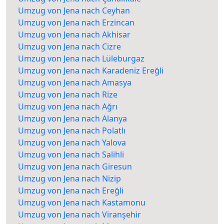
Umzug von Jena nach Ceyhan
Umzug von Jena nach Erzincan
Umzug von Jena nach Akhisar
Umzug von Jena nach Cizre
Umzug von Jena nach Lüleburgaz
Umzug von Jena nach Karadeniz Ereğli
Umzug von Jena nach Amasya
Umzug von Jena nach Rize
Umzug von Jena nach Ağrı
Umzug von Jena nach Alanya
Umzug von Jena nach Polatlı
Umzug von Jena nach Yalova
Umzug von Jena nach Salihli
Umzug von Jena nach Giresun
Umzug von Jena nach Nizip
Umzug von Jena nach Ereğli
Umzug von Jena nach Kastamonu
Umzug von Jena nach Viranşehir