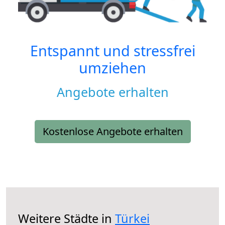
Entspannt und stressfrei
umziehen
Angebote erhalten
Kostenlose Angebote erhalten
Weitere Städte in
Türkei