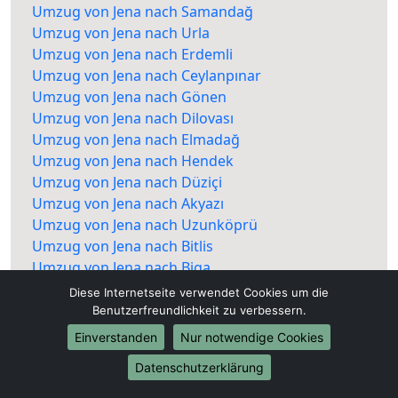
Umzug von Jena nach Samandağ
Umzug von Jena nach Urla
Umzug von Jena nach Erdemli
Umzug von Jena nach Ceylanpınar
Umzug von Jena nach Gönen
Umzug von Jena nach Dilovası
Umzug von Jena nach Elmadağ
Umzug von Jena nach Hendek
Umzug von Jena nach Düziçi
Umzug von Jena nach Akyazı
Umzug von Jena nach Uzunköprü
Umzug von Jena nach Bitlis
Umzug von Jena nach Biga
Umzug von Jena nach Seydişehir
Diese Internetseite verwendet Cookies um die
Umzug von Jena nach Kazan
Benutzerfreundlichkeit zu verbessern.
Umzug von Jena nach Silvan
Einverstanden
Nur notwendige Cookies
Umzug von Jena nach Afşin
Datenschutzerklärung
Umzug von Jena nach Burhaniye
Umzug von Jena nach Kestel