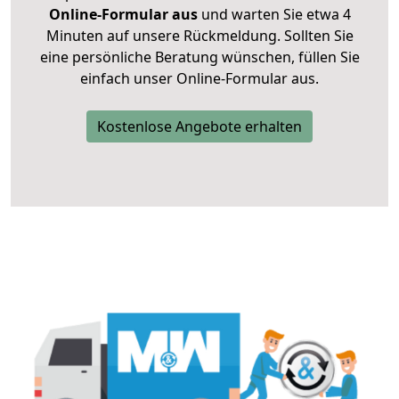
Online-Formular aus
und warten Sie etwa 4
Minuten auf unsere Rückmeldung. Sollten Sie
eine persönliche Beratung wünschen, füllen Sie
einfach unser Online-Formular aus.
Kostenlose Angebote erhalten