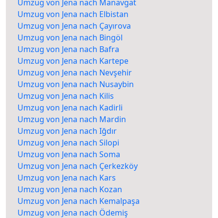
Umzug von Jena nach Manavgat
Umzug von Jena nach Elbistan
Umzug von Jena nach Çayırova
Umzug von Jena nach Bingöl
Umzug von Jena nach Bafra
Umzug von Jena nach Kartepe
Umzug von Jena nach Nevşehir
Umzug von Jena nach Nusaybin
Umzug von Jena nach Kilis
Umzug von Jena nach Kadirli
Umzug von Jena nach Mardin
Umzug von Jena nach Iğdır
Umzug von Jena nach Silopi
Umzug von Jena nach Soma
Umzug von Jena nach Çerkezköy
Umzug von Jena nach Kars
Umzug von Jena nach Kozan
Umzug von Jena nach Kemalpaşa
Umzug von Jena nach Ödemiş