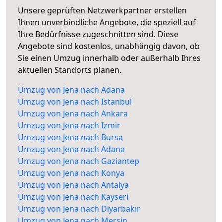
Unsere geprüften Netzwerkpartner erstellen
Ihnen unverbindliche Angebote, die speziell auf
Ihre Bedürfnisse zugeschnitten sind. Diese
Angebote sind kostenlos, unabhängig davon, ob
Sie einen Umzug innerhalb oder außerhalb Ihres
aktuellen Standorts planen.
Umzug von Jena nach Adana
Umzug von Jena nach Istanbul
Umzug von Jena nach Ankara
Umzug von Jena nach Izmir
Umzug von Jena nach Bursa
Umzug von Jena nach Adana
Umzug von Jena nach Gaziantep
Umzug von Jena nach Konya
Umzug von Jena nach Antalya
Umzug von Jena nach Kayseri
Umzug von Jena nach Diyarbakır
Umzug von Jena nach Mersin