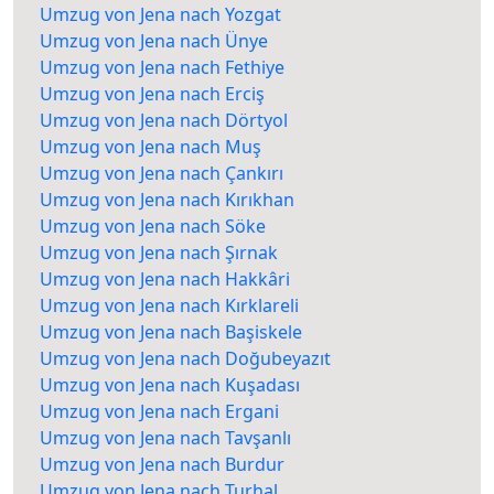
Umzug von Jena nach Yozgat
Umzug von Jena nach Ünye
Umzug von Jena nach Fethiye
Umzug von Jena nach Erciş
Umzug von Jena nach Dörtyol
Umzug von Jena nach Muş
Umzug von Jena nach Çankırı
Umzug von Jena nach Kırıkhan
Umzug von Jena nach Söke
Umzug von Jena nach Şırnak
Umzug von Jena nach Hakkâri
Umzug von Jena nach Kırklareli
Umzug von Jena nach Başiskele
Umzug von Jena nach Doğubeyazıt
Umzug von Jena nach Kuşadası
Umzug von Jena nach Ergani
Umzug von Jena nach Tavşanlı
Umzug von Jena nach Burdur
Umzug von Jena nach Turhal