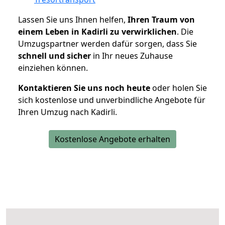
Lassen Sie uns Ihnen helfen,
Ihren Traum von
einem Leben in Kadirli zu verwirklichen
. Die
Umzugspartner werden dafür sorgen, dass Sie
schnell und sicher
in Ihr neues Zuhause
einziehen können.
Kontaktieren Sie uns noch heute
oder holen Sie
sich kostenlose und unverbindliche Angebote für
Ihren Umzug nach Kadirli.
Kostenlose Angebote erhalten