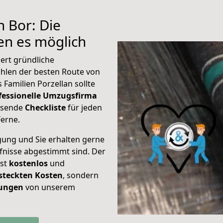
h Bor: Die
n es möglich
ert gründliche
hlen der besten Route von
 Familien Porzellan sollte
fessionelle Umzugsfirma
assende
Checkliste
für jeden
Ferne.
gung und Sie erhalten gerne
rfnisse abgestimmt sind. Der
ist
kostenlos
und
steckten Kosten
, sondern
tungen
von unserem