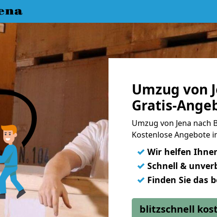
ena
Umzug von J
Gratis-Ange
Umzug von Jena nach 
Kostenlose Angebote in
✓
Wir helfen Ihne
✓
Schnell & unverb
✓
Finden Sie das 
blitzschnell ko