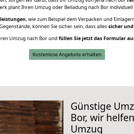
n, sorgen wir dafür, dass Ihr Umzug von Jena nach Bor
re
rk plant Ihren Umzug oder Beiladung nach Bor individuell 
leistungen
, wie zum Beispiel dem Verpacken und Einlager
egenstände, können Sie sicher sein, dass alles
sicher und
 Ihren Umzug nach Bor und
füllen Sie jetzt das Formular au
Kostenlose Angebote erhalten
Günstige Umz
Bor, wir helfe
Umzug