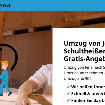
ena
Umzug von J
Schultheiße
Gratis-Ange
Umzug von Jena nach Sc
Umzugsunternehmen - 
Umzüge ab 90€
✓
Wir helfen Ihne
✓
Schnell & unverb
✓
Finden Sie das 