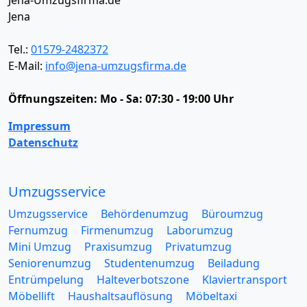
Jena-Umzugsfirma.de
Jena
Tel.:
01579-2482372
E-Mail:
info@jena-umzugsfirma.de
Öffnungszeiten:
Mo - Sa: 07:30 - 19:00 Uhr
Impressum
Datenschutz
Umzugsservice
Umzugsservice
Behördenumzug
Büroumzug
Fernumzug
Firmenumzug
Laborumzug
Mini Umzug
Praxisumzug
Privatumzug
Seniorenumzug
Studentenumzug
Beiladung
Entrümpelung
Halteverbotszone
Klaviertransport
Möbellift
Haushaltsauflösung
Möbeltaxi