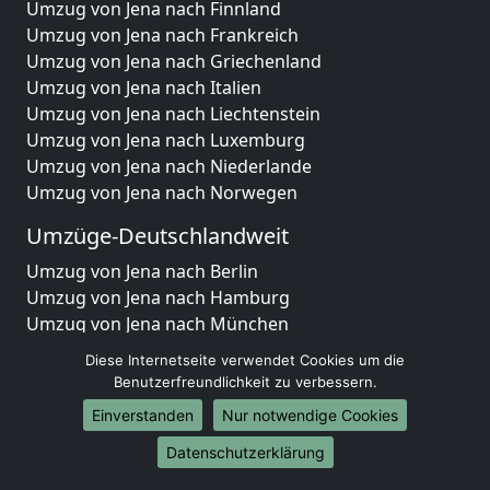
Umzug von Jena nach Finnland
Umzug von Jena nach Frankreich
Umzug von Jena nach Griechenland
Umzug von Jena nach Italien
Umzug von Jena nach Liechtenstein
Umzug von Jena nach Luxemburg
Umzug von Jena nach Niederlande
Umzug von Jena nach Norwegen
Umzüge-Deutschlandweit
Umzug von Jena nach Berlin
Umzug von Jena nach Hamburg
Umzug von Jena nach München
Umzug von Jena nach Köln
Diese Internetseite verwendet Cookies um die
Umzug von Jena nach Frankfurt am Main
Benutzerfreundlichkeit zu verbessern.
Umzug von Jena nach Stuttgart
Einverstanden
Nur notwendige Cookies
Umzug von Jena nach Düsseldorf
Datenschutzerklärung
Umzug von Jena nach Leipzig
Umzug von Jena nach Dortmund