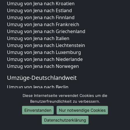
Umzug von Jena nach Kroatien
Umzug von Jena nach Estland
Umzug von Jena nach Finnland
Umzug von Jena nach Frankreich
Umzug von Jena nach Griechenland
Umzug von Jena nach Italien
Umzug von Jena nach Liechtenstein
Umzug von Jena nach Luxemburg
Umzug von Jena nach Niederlande
Umzug von Jena nach Norwegen
Umzüge-Deutschlandweit
Umzug von Jena nach Berlin
Umzug von Jena nach Hamburg
Diese Internetseite verwendet Cookies um die
Umzug von Jena nach München
Benutzerfreundlichkeit zu verbessern.
Umzug von Jena nach Köln
Einverstanden
Nur notwendige Cookies
Umzug von Jena nach Frankfurt am Main
Datenschutzerklärung
Umzug von Jena nach Stuttgart
Umzug von Jena nach Düsseldorf