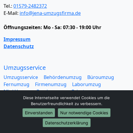
Tel.:
01579-2482372
E-Mail:
info@jena-umzugsfirma.de
Öffnungszeiten:
Mo - Sa: 07:30 - 19:00 Uhr
Impressum
Datenschutz
Umzugsservice
Umzugsservice
Behördenumzug
Büroumzug
Fernumzug
Firmenumzug
Laborumzug
Mini Umzug
Praxisumzug
Privatumzug
Diese Internetseite verwendet Cookies um die
Seniorenumzug
Studentenumzug
Beiladung
Benutzerfreundlichkeit zu verbessern.
Entrümpelung
Halteverbotszone
Klaviertransport
Möbellift
Haushaltsauflösung
Möbeltaxi
Einverstanden
Nur notwendige Cookies
Möbelmitfahrzentrale
Umzugskartons
Datenschutzerklärung