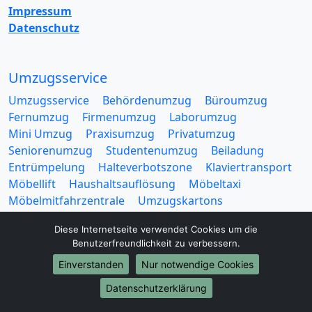
Impressum
Datenschutz
Umzugsservice
Umzugsservice
Behördenumzug
Büroumzug
Fernumzug
Firmenumzug
Laborumzug
Mini Umzug
Praxisumzug
Privatumzug
Seniorenumzug
Studentenumzug
Beiladung
Entrümpelung
Halteverbotszone
Klaviertransport
Möbellift
Haushaltsauflösung
Möbeltaxi
Möbelmitfahrzentrale
Umzugskartons
Diese Internetseite verwendet Cookies um die
Benutzerfreundlichkeit zu verbessern.
Einverstanden
Nur notwendige Cookies
Europa-Umzüge
Datenschutzerklärung