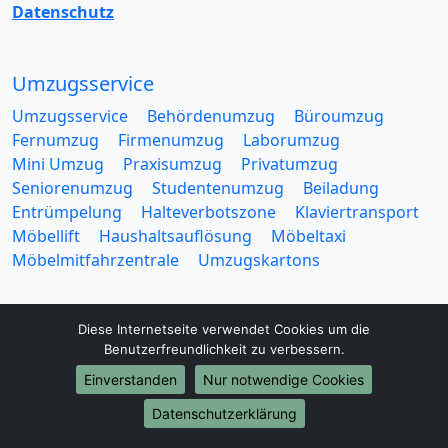
Datenschutz
Umzugsservice
Umzugsservice
Behördenumzug
Büroumzug
Fernumzug
Firmenumzug
Laborumzug
Mini Umzug
Praxisumzug
Privatumzug
Seniorenumzug
Studentenumzug
Beiladung
Entrümpelung
Halteverbotszone
Klaviertransport
Möbellift
Haushaltsauflösung
Möbeltaxi
Möbelmitfahrzentrale
Umzugskartons
Diese Internetseite verwendet Cookies um die
Benutzerfreundlichkeit zu verbessern.
Einverstanden
Nur notwendige Cookies
Europa-Umzüge
Datenschutzerklärung
Umzug von Jena nach Belarus
Umzug von Jena nach Belgien