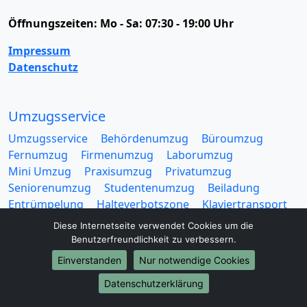
Öffnungszeiten:
Mo - Sa: 07:30 - 19:00 Uhr
Impressum
Datenschutz
Umzugsservice
Umzugsservice
Behördenumzug
Büroumzug
Fernumzug
Firmenumzug
Laborumzug
Mini Umzug
Praxisumzug
Privatumzug
Seniorenumzug
Studentenumzug
Beiladung
Entrümpelung
Halteverbotszone
Klaviertransport
Möbellift
Haushaltsauflösung
Möbeltaxi
Diese Internetseite verwendet Cookies um die
Möbelmitfahrzentrale
Umzugskartons
Benutzerfreundlichkeit zu verbessern.
Einverstanden
Nur notwendige Cookies
Datenschutzerklärung