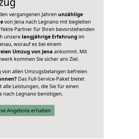
zug
 den vergangenen Jahren
unzählige
ge
von Jena nach Legnano mit begleiten
rfekte Partner für Ihren bevorstehenden
h unsere
langjährige Erfahrung
im
enau, worauf es bei einem
freien Umzug von Jena
ankommt. Mit
werk kommen Sie sicher ans Ziel.
ig von allen Umzugsbelangen befreien
annen?
Das Full-Service-Paket bietet
alle Leistungen, die Sie für einen
a nach Legnano benötigen.
se Angebote erhalten