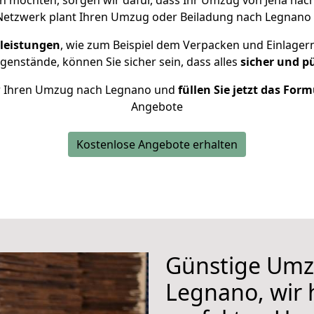
 möchten, sorgen wir dafür, dass Ihr Umzug von Jena na
Netzwerk plant Ihren Umzug oder Beiladung nach Legnano in
leistungen
, wie zum Beispiel dem Verpacken und Einlager
enstände, können Sie sicher sein, dass alles
sicher und p
für Ihren Umzug nach Legnano und
füllen Sie jetzt das For
Angebote
Kostenlose Angebote erhalten
Günstige Umz
Legnano, wir 