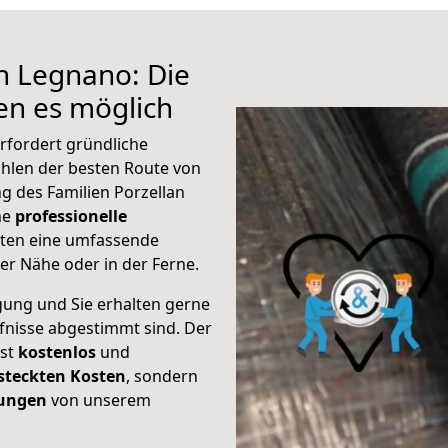
h Legnano: Die
n es möglich
rfordert gründliche
hlen der besten Route von
g des Familien Porzellan
ine
professionelle
eten eine umfassende
er Nähe oder in der Ferne.
gung und Sie erhalten gerne
rfnisse abgestimmt sind. Der
ist
kostenlos
und
steckten Kosten
, sondern
tungen
von unserem