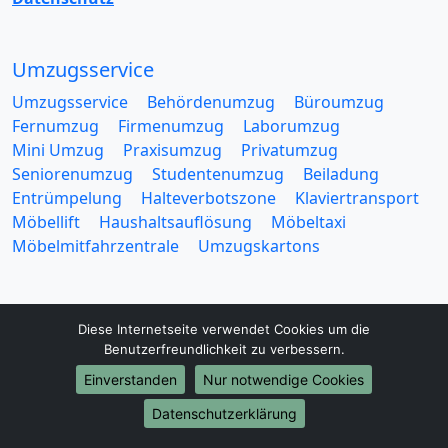
Umzugsservice
Umzugsservice
Behördenumzug
Büroumzug
Fernumzug
Firmenumzug
Laborumzug
Mini Umzug
Praxisumzug
Privatumzug
Seniorenumzug
Studentenumzug
Beiladung
Entrümpelung
Halteverbotszone
Klaviertransport
Möbellift
Haushaltsauflösung
Möbeltaxi
Möbelmitfahrzentrale
Umzugskartons
Diese Internetseite verwendet Cookies um die
Benutzerfreundlichkeit zu verbessern.
Europa-Umzüge
Einverstanden
Nur notwendige Cookies
Umzug von Jena nach Belarus
Datenschutzerklärung
Umzug von Jena nach Belgien