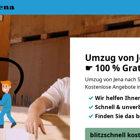
ena
Umzug von J
☛ 100 % Gra
Umzug von Jena nach S
Kostenlose Angebote i
✓
Wir helfen Ihne
✓
Schnell & unverb
✓
Finden Sie das 
blitzschnell ko