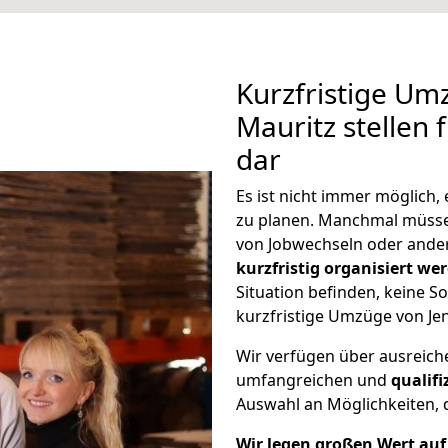
Kurzfristige Um
Mauritz stellen 
dar
Es ist nicht immer möglich
zu planen. Manchmal müsse
von Jobwechseln oder ander
kurzfristig organisiert we
Situation befinden, keine So
kurzfristige Umzüge von Jen
Wir verfügen über ausreic
umfangreichen und
qualif
Auswahl an Möglichkeiten, d
Wir legen großen Wert auf 