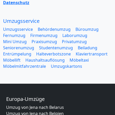
Datenschutz
Umzugsservice
Umzugsservice
Behördenumzug
Büroumzug
Fernumzug
Firmenumzug
Laborumzug
Mini Umzug
Praxisumzug
Privatumzug
Seniorenumzug
Studentenumzug
Beiladung
Entrümpelung
Halteverbotszone
Klaviertransport
Möbellift
Haushaltsauflösung
Möbeltaxi
Möbelmitfahrzentrale
Umzugskartons
Europa-Umzüge
Umzug von Jena nach Belarus
Umzug von Jena nach Belgien