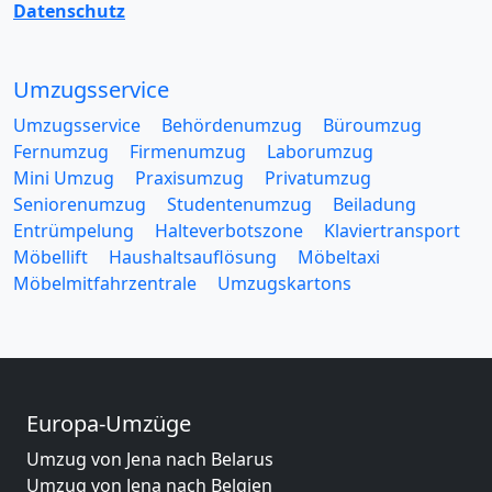
Datenschutz
Umzugsservice
Umzugsservice
Behördenumzug
Büroumzug
Fernumzug
Firmenumzug
Laborumzug
Mini Umzug
Praxisumzug
Privatumzug
Seniorenumzug
Studentenumzug
Beiladung
Entrümpelung
Halteverbotszone
Klaviertransport
Möbellift
Haushaltsauflösung
Möbeltaxi
Möbelmitfahrzentrale
Umzugskartons
Europa-Umzüge
Umzug von Jena nach Belarus
Umzug von Jena nach Belgien