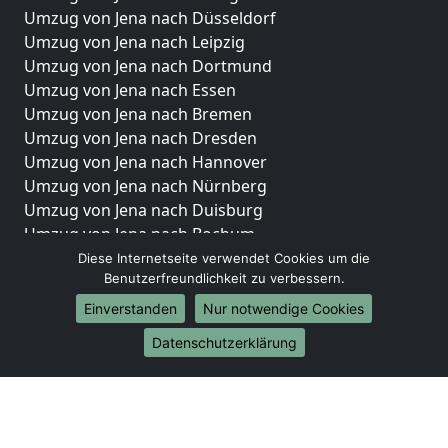
Umzug von Jena nach Düsseldorf
Umzug von Jena nach Leipzig
Umzug von Jena nach Dortmund
Umzug von Jena nach Essen
Umzug von Jena nach Bremen
Umzug von Jena nach Dresden
Umzug von Jena nach Hannover
Umzug von Jena nach Nürnberg
Umzug von Jena nach Duisburg
Umzug von Jena nach Bochum
Umzug von Jena nach Wuppertal
Diese Internetseite verwendet Cookies um die
Benutzerfreundlichkeit zu verbessern.
Umzug von Jena nach Bielefeld
Umzug von Jena nach Bonn
Einverstanden
Nur notwendige Cookies
Umzug von Jena nach Münster
Datenschutzerklärung
Internationale-Umzüge
Umzug von Jena nach Brasilien
Umzug von Jena nach Brunei Darussalam