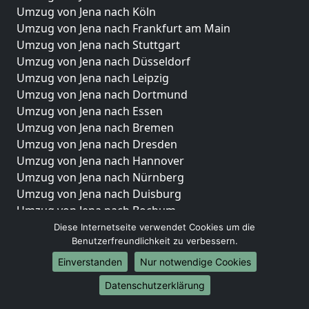
Umzug von Jena nach Köln
Umzug von Jena nach Frankfurt am Main
Umzug von Jena nach Stuttgart
Umzug von Jena nach Düsseldorf
Umzug von Jena nach Leipzig
Umzug von Jena nach Dortmund
Umzug von Jena nach Essen
Umzug von Jena nach Bremen
Umzug von Jena nach Dresden
Umzug von Jena nach Hannover
Umzug von Jena nach Nürnberg
Umzug von Jena nach Duisburg
Umzug von Jena nach Bochum
Umzug von Jena nach Wuppertal
Diese Internetseite verwendet Cookies um die
Benutzerfreundlichkeit zu verbessern.
Umzug von Jena nach Bielefeld
Umzug von Jena nach Bonn
Einverstanden
Nur notwendige Cookies
Umzug von Jena nach Münster
Datenschutzerklärung
Internationale-Umzüge