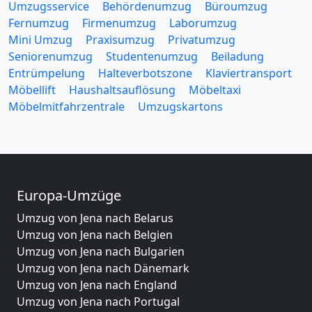
Umzugsservice
Behördenumzug
Büroumzug
Fernumzug
Firmenumzug
Laborumzug
Mini Umzug
Praxisumzug
Privatumzug
Seniorenumzug
Studentenumzug
Beiladung
Entrümpelung
Halteverbotszone
Klaviertransport
Möbellift
Haushaltsauflösung
Möbeltaxi
Möbelmitfahrzentrale
Umzugskartons
Europa-Umzüge
Umzug von Jena nach Belarus
Umzug von Jena nach Belgien
Umzug von Jena nach Bulgarien
Umzug von Jena nach Dänemark
Umzug von Jena nach England
Umzug von Jena nach Portugal