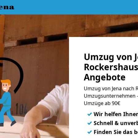
ena
Umzug von J
Rockershaus
Angebote
Umzug von Jena nach R
Umzugsunternehmen - 
Umzüge ab 90€
✓
Wir helfen Ihne
✓
Schnell & unverb
✓
Finden Sie das 