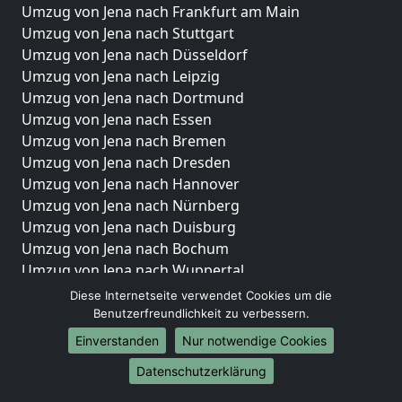
Umzug von Jena nach Frankfurt am Main
Umzug von Jena nach Stuttgart
Umzug von Jena nach Düsseldorf
Umzug von Jena nach Leipzig
Umzug von Jena nach Dortmund
Umzug von Jena nach Essen
Umzug von Jena nach Bremen
Umzug von Jena nach Dresden
Umzug von Jena nach Hannover
Umzug von Jena nach Nürnberg
Umzug von Jena nach Duisburg
Umzug von Jena nach Bochum
Umzug von Jena nach Wuppertal
Umzug von Jena nach Bielefeld
Diese Internetseite verwendet Cookies um die
Umzug von Jena nach Bonn
Benutzerfreundlichkeit zu verbessern.
Umzug von Jena nach Münster
Einverstanden
Nur notwendige Cookies
Internationale-Umzüge
Datenschutzerklärung
Umzug von Jena nach Brasilien