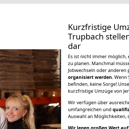
Kurzfristige Um
Trupbach stelle
dar
Es ist nicht immer möglich
zu planen. Manchmal müss
Jobwechseln oder anderen 
organisiert werden
. Wenn S
befinden, keine Sorge! Unser
kurzfristige Umzüge von Je
Wir verfügen über ausreic
umfangreichen und
qualif
Auswahl an Möglichkeiten, d
Wir legen großen Wert auf 