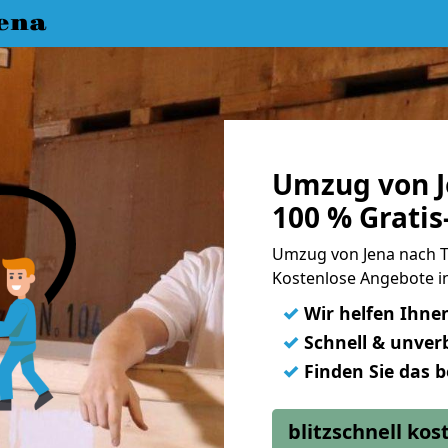
ena
Umzug von J
100 % Grati
Umzug von Jena nach 
Kostenlose Angebote i
✓
Wir helfen Ihne
✓
Schnell & unverb
✓
Finden Sie das 
blitzschnell ko