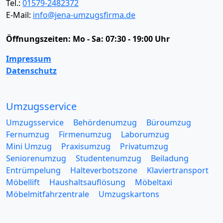
Tel.:
01579-2482372
E-Mail:
info@jena-umzugsfirma.de
Öffnungszeiten:
Mo - Sa: 07:30 - 19:00 Uhr
Impressum
Datenschutz
Umzugsservice
Umzugsservice
Behördenumzug
Büroumzug
Fernumzug
Firmenumzug
Laborumzug
Mini Umzug
Praxisumzug
Privatumzug
Seniorenumzug
Studentenumzug
Beiladung
Entrümpelung
Halteverbotszone
Klaviertransport
Möbellift
Haushaltsauflösung
Möbeltaxi
Möbelmitfahrzentrale
Umzugskartons