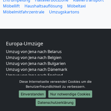
Entrümpelung
Halteverbotszone
Klaviertransport
Möbellift
Haushaltsauflösung
Möbeltaxi
Möbelmitfahrzentrale
Umzugskartons
Europa-Umzüge
Umzug von Jena nach Belarus
Umzug von Jena nach Belgien
Umzug von Jena nach Bulgarien
Umzug von Jena nach Dänemark
Umzug von Jena nach England
Umzug von Jena nach Portugal
Diese Internetseite verwendet Cookies um die
Benutzerfreundlichkeit zu verbessern.
Umzug von Jena nach Bosnien und Herzegowina
Umzug von Jena nach Irland
Einverstanden
Nur notwendige Cookies
Umzug von Jena nach Lettland
Datenschutzerklärung
Umzug von Jena nach Zypern