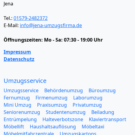
Jena
Tel.:
01579-2482372
E-Mail:
info@jena-umzugsfirma.de
Öffnungszeiten:
Mo - Sa: 07:30 - 19:00 Uhr
Impressum
Datenschutz
Umzugsservice
Umzugsservice
Behördenumzug
Büroumzug
Fernumzug
Firmenumzug
Laborumzug
Mini Umzug
Praxisumzug
Privatumzug
Seniorenumzug
Studentenumzug
Beiladung
Entrümpelung
Halteverbotszone
Klaviertransport
Möbellift
Haushaltsauflösung
Möbeltaxi
Möbelmitfahrzentrale
Umzugskartons