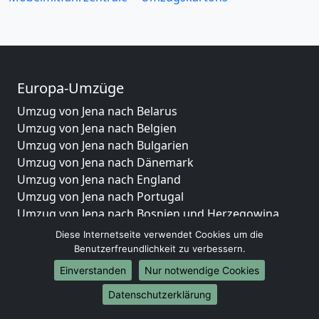
Europa-Umzüge
Umzug von Jena nach Belarus
Umzug von Jena nach Belgien
Umzug von Jena nach Bulgarien
Umzug von Jena nach Dänemark
Umzug von Jena nach England
Umzug von Jena nach Portugal
Umzug von Jena nach Bosnien und Herzegowina
Umzug von Jena nach Irland
Diese Internetseite verwendet Cookies um die
Umzug von Jena nach Lettland
Benutzerfreundlichkeit zu verbessern.
Umzug von Jena nach Zypern
Einverstanden
Nur notwendige Cookies
Umzug von Jena nach Kroatien
Datenschutzerklärung
Umzug von Jena nach Estland
Umzug von Jena nach Finnland