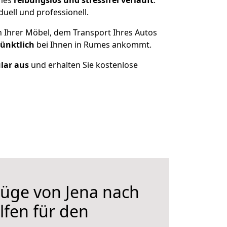
umes
reibungslos und stressfrei
verläuft
.
ell und professionell.
n Ihrer Möbel, dem Transport Ihres Autos
pünktlich
bei Ihnen in Rumes ankommt.
ular aus
und erhalten Sie kostenlose
üge von Jena nach
lfen für den