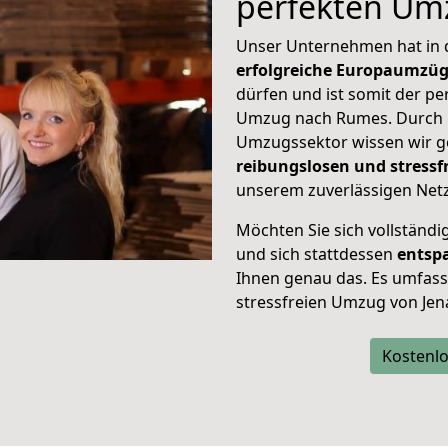
perfekten Um
Unser Unternehmen hat in
erfolgreiche Europaumzü
dürfen und ist somit der pe
Umzug nach Rumes. Durch
Umzugssektor wissen wir g
reibungslosen und stress
unserem zuverlässigen Netz
Möchten Sie sich vollständ
und sich stattdessen
entsp
Ihnen genau das. Es umfasst 
stressfreien Umzug von Je
Kostenlo