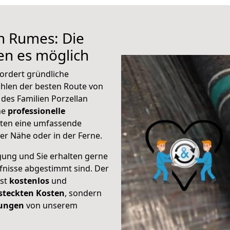
h Rumes: Die
n es möglich
ordert gründliche
hlen der besten Route von
des Familien Porzellan
ine
professionelle
eten eine umfassende
er Nähe oder in der Ferne.
gung und Sie erhalten gerne
rfnisse abgestimmt sind. Der
ist
kostenlos
und
steckten Kosten
, sondern
tungen
von unserem