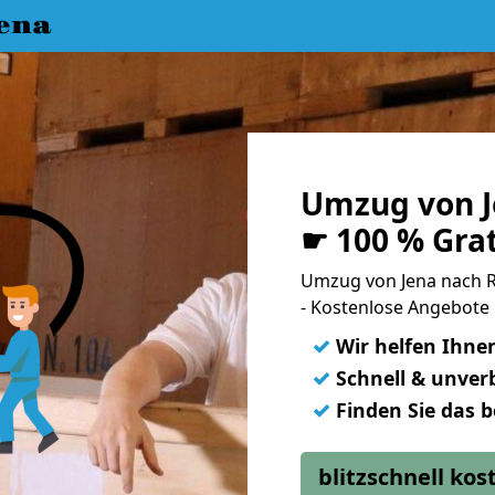
ena
Umzug von J
☛ 100 % Gra
Umzug von Jena nach 
- Kostenlose Angebote
✓
Wir helfen Ihne
✓
Schnell & unverb
✓
Finden Sie das 
blitzschnell ko