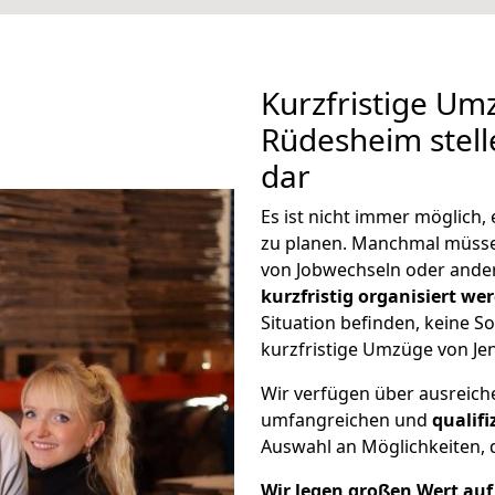
Kurzfristige Um
Rüdesheim stell
dar
Es ist nicht immer möglich
zu planen. Manchmal müss
von Jobwechseln oder ander
kurzfristig organisiert we
Situation befinden, keine So
kurzfristige Umzüge von Je
Wir verfügen über ausreic
umfangreichen und
qualif
Auswahl an Möglichkeiten, d
Wir legen großen Wert auf 