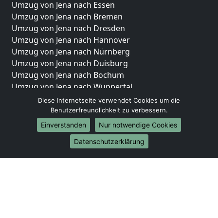
Umzug von Jena nach Essen
Umzug von Jena nach Bremen
Umzug von Jena nach Dresden
Umzug von Jena nach Hannover
Umzug von Jena nach Nürnberg
Umzug von Jena nach Duisburg
Umzug von Jena nach Bochum
Umzug von Jena nach Wuppertal
Umzug von Jena nach Bielefeld
Diese Internetseite verwendet Cookies um die
Umzug von Jena nach Bonn
Benutzerfreundlichkeit zu verbessern.
Umzug von Jena nach Münster
Einverstanden
Nur notwendige Cookies
Internationale-Umzüge
Datenschutzerklärung
Umzug von Jena nach Brasilien
Umzug von Jena nach Brunei Darussalam
Umzug von Jena nach Burkina Faso
Umzug von Jena nach Burundi
Umzug von Jena nach Chile
Umzug von Jena nach China