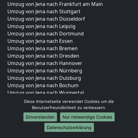
Umzug von Jena nach Frankfurt am Main
Umzug von Jena nach Stuttgart
Umzug von Jena nach Düsseldorf
Umzug von Jena nach Leipzig
Umzug von Jena nach Dortmund
Umzug von Jena nach Essen
Umzug von Jena nach Bremen
Umzug von Jena nach Dresden
Umzug von Jena nach Hannover
Umzug von Jena nach Nürnberg
Umzug von Jena nach Duisburg
Umzug von Jena nach Bochum
Umzug von Jena nach Wuppertal
Umzug von Jena nach Bielefeld
Diese Internetseite verwendet Cookies um die
Umzug von Jena nach Bonn
Benutzerfreundlichkeit zu verbessern.
Umzug von Jena nach Münster
Einverstanden
Nur notwendige Cookies
Internationale-Umzüge
Datenschutzerklärung
Umzug von Jena nach Brasilien