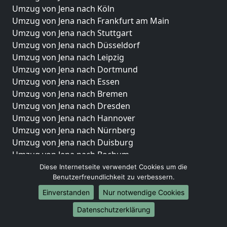
Umzug von Jena nach Köln
Umzug von Jena nach Frankfurt am Main
Umzug von Jena nach Stuttgart
Umzug von Jena nach Düsseldorf
Umzug von Jena nach Leipzig
Umzug von Jena nach Dortmund
Umzug von Jena nach Essen
Umzug von Jena nach Bremen
Umzug von Jena nach Dresden
Umzug von Jena nach Hannover
Umzug von Jena nach Nürnberg
Umzug von Jena nach Duisburg
Umzug von Jena nach Bochum
Umzug von Jena nach Wuppertal
Diese Internetseite verwendet Cookies um die
Benutzerfreundlichkeit zu verbessern.
Umzug von Jena nach Bielefeld
Umzug von Jena nach Bonn
Einverstanden
Nur notwendige Cookies
Umzug von Jena nach Münster
Datenschutzerklärung
Internationale-Umzüge