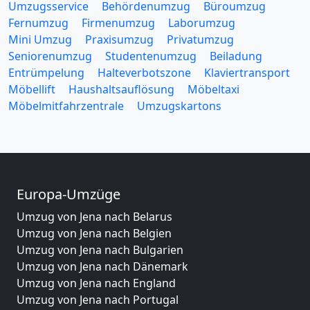
Umzugsservice
Behördenumzug
Büroumzug
Fernumzug
Firmenumzug
Laborumzug
Mini Umzug
Praxisumzug
Privatumzug
Seniorenumzug
Studentenumzug
Beiladung
Entrümpelung
Halteverbotszone
Klaviertransport
Möbellift
Haushaltsauflösung
Möbeltaxi
Möbelmitfahrzentrale
Umzugskartons
Europa-Umzüge
Umzug von Jena nach Belarus
Umzug von Jena nach Belgien
Umzug von Jena nach Bulgarien
Umzug von Jena nach Dänemark
Umzug von Jena nach England
Umzug von Jena nach Portugal