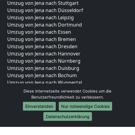
Umzug von Jena nach Stuttgart
Umzug von Jena nach Düsseldorf
Umzug von Jena nach Leipzig
Umzug von Jena nach Dortmund
Umzug von Jena nach Essen
Umzug von Jena nach Bremen
Umzug von Jena nach Dresden
Umzug von Jena nach Hannover
Umzug von Jena nach Nürnberg
Umzug von Jena nach Duisburg
Umzug von Jena nach Bochum
Umzug von Jena nach Wuppertal
Umzug von Jena nach Bielefeld
Diese Internetseite verwendet Cookies um die
Umzug von Jena nach Bonn
Benutzerfreundlichkeit zu verbessern.
Umzug von Jena nach Münster
Einverstanden
Nur notwendige Cookies
Internationale-Umzüge
Datenschutzerklärung
Umzug von Jena nach Brasilien
Umzug von Jena nach Brunei Darussalam