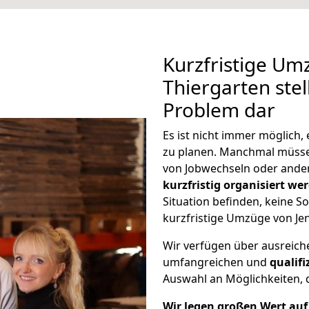
Kurzfristige Um
Thiergarten stel
Problem dar
Es ist nicht immer möglich
zu planen. Manchmal müss
von Jobwechseln oder ander
kurzfristig organisiert we
Situation befinden, keine So
kurzfristige Umzüge von Jen
Wir verfügen über ausreic
umfangreichen und
qualif
Auswahl an Möglichkeiten, d
Wir legen großen Wert auf 