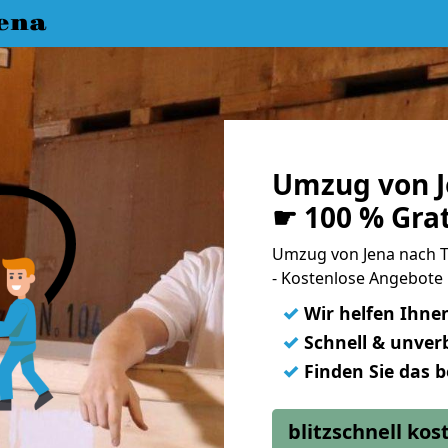
ena
Umzug von J
☛ 100 % Gra
Umzug von Jena nach 
- Kostenlose Angebote
✓
Wir helfen Ihne
✓
Schnell & unverb
✓
Finden Sie das 
blitzschnell ko