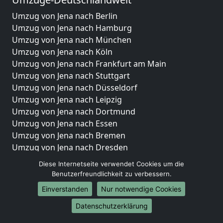
Umzug von Jena nach Berlin
Umzug von Jena nach Hamburg
Umzug von Jena nach München
Umzug von Jena nach Köln
Umzug von Jena nach Frankfurt am Main
Umzug von Jena nach Stuttgart
Umzug von Jena nach Düsseldorf
Umzug von Jena nach Leipzig
Umzug von Jena nach Dortmund
Umzug von Jena nach Essen
Umzug von Jena nach Bremen
Umzug von Jena nach Dresden
Umzug von Jena nach Hannover
Diese Internetseite verwendet Cookies um die
Umzug von Jena nach Nürnberg
Benutzerfreundlichkeit zu verbessern.
Umzug von Jena nach Duisburg
Einverstanden
Nur notwendige Cookies
Umzug von Jena nach Bochum
Datenschutzerklärung
Umzug von Jena nach Wuppertal
Umzug von Jena nach Bielefeld