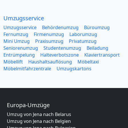
Umzugsservice
Umzugsservice
Behördenumzug
Büroumzug
Fernumzug
Firmenumzug
Laborumzug
Mini Umzug
Praxisumzug
Privatumzug
Seniorenumzug
Studentenumzug
Beiladung
Entrümpelung
Halteverbotszone
Klaviertransport
Möbellift
Haushaltsauflösung
Möbeltaxi
Möbelmitfahrzentrale
Umzugskartons
Europa-Umzüge
Umzug von Jena nach Belarus
Umzug von Jena nach Belgien