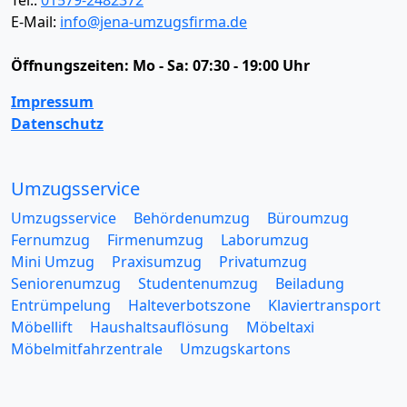
Tel.:
01579-2482372
E-Mail:
info@jena-umzugsfirma.de
Öffnungszeiten:
Mo - Sa: 07:30 - 19:00 Uhr
Impressum
Datenschutz
Umzugsservice
Umzugsservice
Behördenumzug
Büroumzug
Fernumzug
Firmenumzug
Laborumzug
Mini Umzug
Praxisumzug
Privatumzug
Seniorenumzug
Studentenumzug
Beiladung
Entrümpelung
Halteverbotszone
Klaviertransport
Möbellift
Haushaltsauflösung
Möbeltaxi
Möbelmitfahrzentrale
Umzugskartons