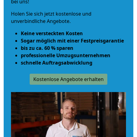
bei uns!
Holen Sie sich jetzt kostenlose und
unverbindliche Angebote.
Keine versteckten Kosten
Sogar möglich mit einer Festpreisgarantie
bis zu ca. 60 % sparen
professionelle Umzugsunternehmen
schnelle Auftragsabwicklung
Kostenlose Angebote erhalten