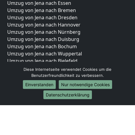
Umzug von Jena nach Essen
Umzug von Jena nach Bremen
Umzug von Jena nach Dresden
Umzug von Jena nach Hannover
Umzug von Jena nach Nürnberg
Umzug von Jena nach Duisburg
Umzug von Jena nach Bochum
Umzug von Jena nach Wuppertal
Umzug von Jena nach Bielefeld
Umzug von Jena nach Bonn
Diese Internetseite verwendet Cookies um die
Umzug von Jena nach Münster
Benutzerfreundlichkeit zu verbessern.
Einverstanden
Nur notwendige Cookies
Internationale-Umzüge
Datenschutzerklärung
Umzug von Jena nach Brasilien
Umzug von Jena nach Brunei Darussalam
Umzug von Jena nach Burkina Faso
Umzug von Jena nach Burundi
Umzug von Jena nach Chile
Umzug von Jena nach China