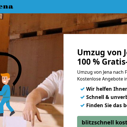
ena
Umzug von J
100 % Grati
Umzug von Jena nach 
Kostenlose Angebote i
✓
Wir helfen Ihne
✓
Schnell & unverb
✓
Finden Sie das 
blitzschnell ko