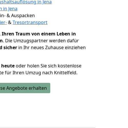
shaltsauflösung in Jena
n in Jena
 Ein- & Auspacken
ier-
&
Tresortransport
,
Ihren Traum von einem Leben in
en
. Die Umzugspartner werden dafür
d sicher
in Ihr neues Zuhause einziehen
h heute
oder holen Sie sich kostenlose
e für Ihren Umzug nach Knittelfeld.
se Angebote erhalten