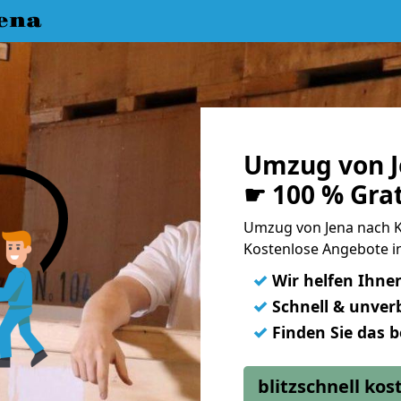
ena
Umzug von J
☛ 100 % Gra
Umzug von Jena nach K
Kostenlose Angebote in
✓
Wir helfen Ihne
✓
Schnell & unverb
✓
Finden Sie das 
blitzschnell ko