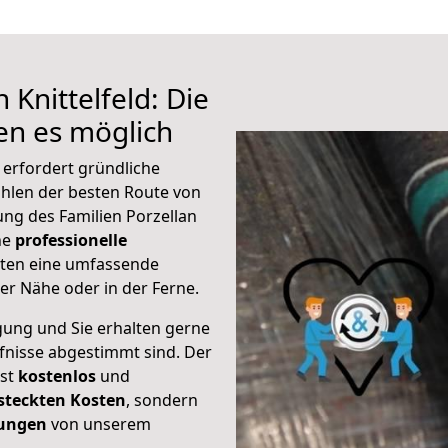
 Knittelfeld: Die
n es möglich
 erfordert gründliche
hlen der besten Route von
kung des Familien Porzellan
ine
professionelle
eten eine umfassende
er Nähe oder in der Ferne.
gung und Sie erhalten gerne
rfnisse abgestimmt sind. Der
ist
kostenlos
und
steckten Kosten
, sondern
tungen
von unserem