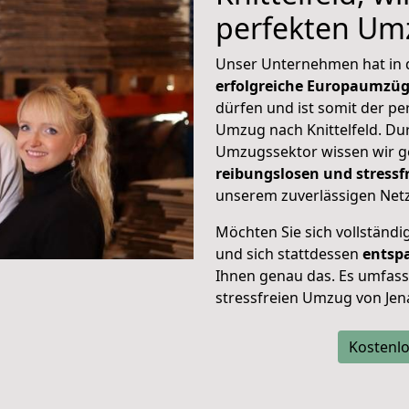
perfekten Um
Unser Unternehmen hat in
erfolgreiche Europaumzü
dürfen und ist somit der pe
Umzug nach Knittelfeld. D
Umzugssektor wissen wir g
reibungslosen und stress
unserem zuverlässigen Netz
Möchten Sie sich vollständ
und sich stattdessen
entsp
Ihnen genau das. Es umfasst 
stressfreien Umzug von Jena
Kostenlo