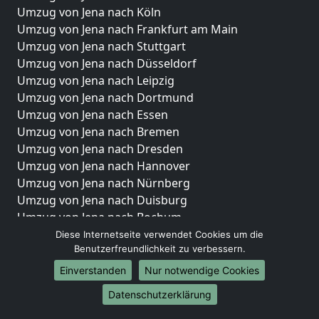
Umzug von Jena nach Köln
Umzug von Jena nach Frankfurt am Main
Umzug von Jena nach Stuttgart
Umzug von Jena nach Düsseldorf
Umzug von Jena nach Leipzig
Umzug von Jena nach Dortmund
Umzug von Jena nach Essen
Umzug von Jena nach Bremen
Umzug von Jena nach Dresden
Umzug von Jena nach Hannover
Umzug von Jena nach Nürnberg
Umzug von Jena nach Duisburg
Umzug von Jena nach Bochum
Umzug von Jena nach Wuppertal
Diese Internetseite verwendet Cookies um die
Benutzerfreundlichkeit zu verbessern.
Umzug von Jena nach Bielefeld
Umzug von Jena nach Bonn
Einverstanden
Nur notwendige Cookies
Umzug von Jena nach Münster
Datenschutzerklärung
Internationale-Umzüge