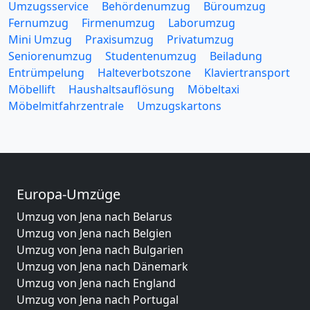
Umzugsservice
Behördenumzug
Büroumzug
Fernumzug
Firmenumzug
Laborumzug
Mini Umzug
Praxisumzug
Privatumzug
Seniorenumzug
Studentenumzug
Beiladung
Entrümpelung
Halteverbotszone
Klaviertransport
Möbellift
Haushaltsauflösung
Möbeltaxi
Möbelmitfahrzentrale
Umzugskartons
Europa-Umzüge
Umzug von Jena nach Belarus
Umzug von Jena nach Belgien
Umzug von Jena nach Bulgarien
Umzug von Jena nach Dänemark
Umzug von Jena nach England
Umzug von Jena nach Portugal