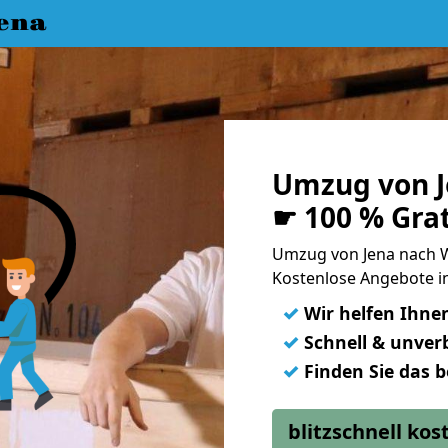
ena
Umzug von J
☛ 100 % Gra
Umzug von Jena nach 
Kostenlose Angebote i
✓
Wir helfen Ihne
✓
Schnell & unverb
✓
Finden Sie das 
blitzschnell ko