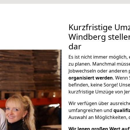
Kurzfristige Um
Windberg stelle
dar
Es ist nicht immer möglich
zu planen. Manchmal müss
Jobwechseln oder anderen 
organisiert werden
. Wenn S
befinden, keine Sorge! Unser
kurzfristige Umzüge von Je
Wir verfügen über ausreic
umfangreichen und
qualif
Auswahl an Möglichkeiten, d
Wir legen großen Wert auf 