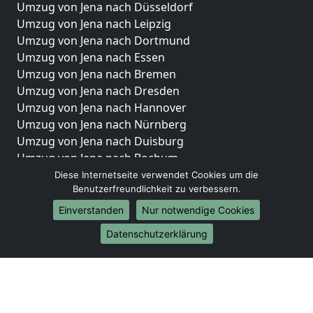
Umzug von Jena nach Düsseldorf
Umzug von Jena nach Leipzig
Umzug von Jena nach Dortmund
Umzug von Jena nach Essen
Umzug von Jena nach Bremen
Umzug von Jena nach Dresden
Umzug von Jena nach Hannover
Umzug von Jena nach Nürnberg
Umzug von Jena nach Duisburg
Umzug von Jena nach Bochum
Umzug von Jena nach Wuppertal
Diese Internetseite verwendet Cookies um die
Benutzerfreundlichkeit zu verbessern.
Umzug von Jena nach Bielefeld
Umzug von Jena nach Bonn
Einverstanden
Nur notwendige Cookies
Umzug von Jena nach Münster
Datenschutzerklärung
Internationale-Umzüge
Umzug von Jena nach Brasilien
Umzug von Jena nach Brunei Darussalam
Umzug von Jena nach Burkina Faso