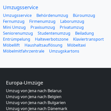
Umzugsservice
Umzugsservice
Behördenumzug
Büroumzug
Fernumzug
Firmenumzug
Laborumzug
Mini Umzug
Praxisumzug
Privatumzug
Seniorenumzug
Studentenumzug
Beiladung
Entrümpelung
Halteverbotszone
Klaviertransport
Möbellift
Haushaltsauflösung
Möbeltaxi
Möbelmitfahrzentrale
Umzugskartons
Europa-Umzüge
Umzug von Jena nach Belarus
Umzug von Jena nach Belgien
Umzug von Jena nach Bulgarien
Umzug von Jena nach Dänemark