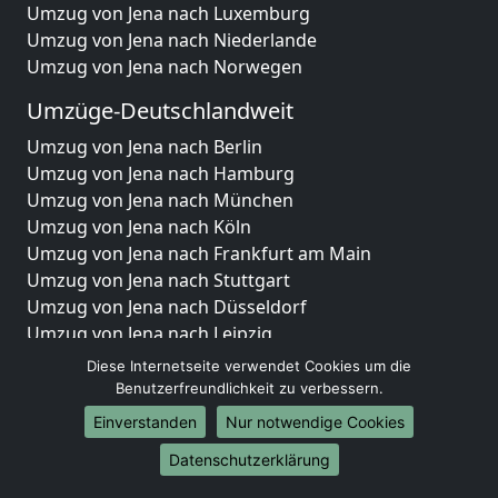
Umzug von Jena nach Luxemburg
Umzug von Jena nach Niederlande
Umzug von Jena nach Norwegen
Umzüge-Deutschlandweit
Umzug von Jena nach Berlin
Umzug von Jena nach Hamburg
Umzug von Jena nach München
Umzug von Jena nach Köln
Umzug von Jena nach Frankfurt am Main
Umzug von Jena nach Stuttgart
Umzug von Jena nach Düsseldorf
Umzug von Jena nach Leipzig
Umzug von Jena nach Dortmund
Diese Internetseite verwendet Cookies um die
Umzug von Jena nach Essen
Benutzerfreundlichkeit zu verbessern.
Umzug von Jena nach Bremen
Einverstanden
Nur notwendige Cookies
Umzug von Jena nach Dresden
Datenschutzerklärung
Umzug von Jena nach Hannover
Umzug von Jena nach Nürnberg