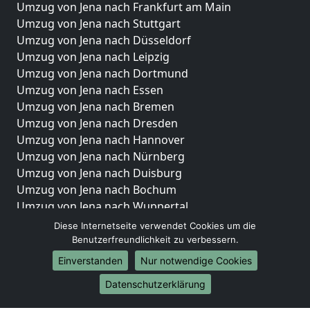
Umzug von Jena nach Frankfurt am Main
Umzug von Jena nach Stuttgart
Umzug von Jena nach Düsseldorf
Umzug von Jena nach Leipzig
Umzug von Jena nach Dortmund
Umzug von Jena nach Essen
Umzug von Jena nach Bremen
Umzug von Jena nach Dresden
Umzug von Jena nach Hannover
Umzug von Jena nach Nürnberg
Umzug von Jena nach Duisburg
Umzug von Jena nach Bochum
Umzug von Jena nach Wuppertal
Umzug von Jena nach Bielefeld
Diese Internetseite verwendet Cookies um die
Umzug von Jena nach Bonn
Benutzerfreundlichkeit zu verbessern.
Umzug von Jena nach Münster
Einverstanden
Nur notwendige Cookies
Internationale-Umzüge
Datenschutzerklärung
Umzug von Jena nach Brasilien