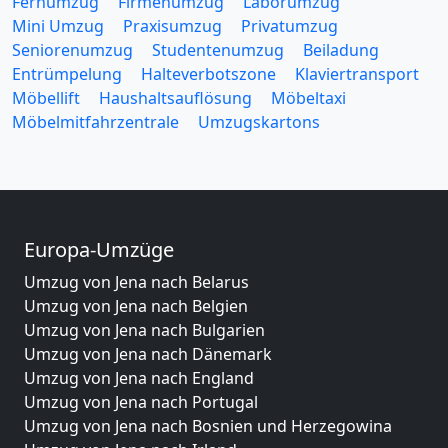
Fernumzug
Firmenumzug
Laborumzug
Mini Umzug
Praxisumzug
Privatumzug
Seniorenumzug
Studentenumzug
Beiladung
Entrümpelung
Halteverbotszone
Klaviertransport
Möbellift
Haushaltsauflösung
Möbeltaxi
Möbelmitfahrzentrale
Umzugskartons
Europa-Umzüge
Umzug von Jena nach Belarus
Umzug von Jena nach Belgien
Umzug von Jena nach Bulgarien
Umzug von Jena nach Dänemark
Umzug von Jena nach England
Umzug von Jena nach Portugal
Umzug von Jena nach Bosnien und Herzegowina