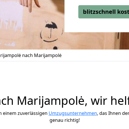
blitzschnell ko
ijampolė nach Marijampolė
h Marijampolė, wir hel
h einem zuverlässigen
Umzugsunternehmen
, das Ihnen de
genau richtig!