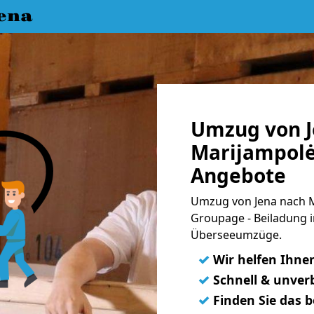
ena
Umzug von J
Marijampolė 
Angebote
Umzug von Jena nach Ma
Groupage - Beiladung i
Überseeumzüge.
✓
Wir helfen Ihne
✓
Schnell & unverb
✓
Finden Sie das 