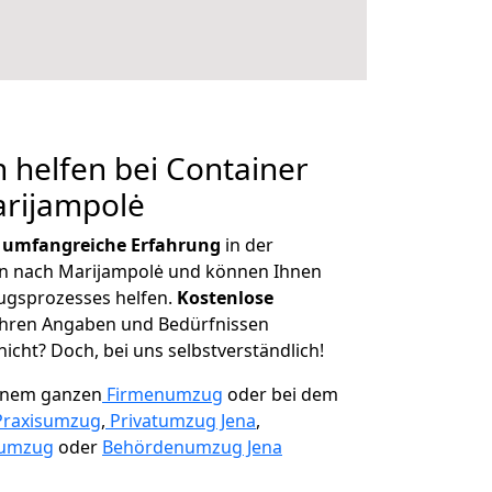
 helfen bei Container
arijampolė
r
umfangreiche Erfahrung
in der
 nach Marijampolė und können Ihnen
ugsprozesses helfen.
K
ostenlose
 Ihren Angaben und Bedürfnissen
icht? Doch, bei uns selbstverständlich!
einem ganzen
Firmenumzug
oder bei dem
Praxisumzug
,
Privatumzug Jena
,
numzug
oder
Behördenumzug Jena