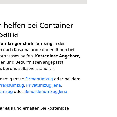
 helfen bei Container
asama
r
umfangreiche Erfahrung
in der
 nach Kasama und können Ihnen bei
prozesses helfen.
K
ostenlose Angebote
,
ben und Bedürfnissen angepasst
 bei uns selbstverständlich!
einem ganzen
Firmenumzug
oder bei dem
Praxisumzug
,
Privatumzug Jena
,
numzug
oder
Behördenumzug Jena
lar aus
und erhalten Sie kostenlose