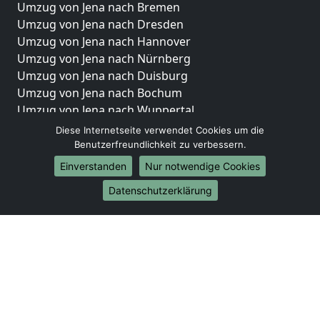
Umzug von Jena nach Bremen
Umzug von Jena nach Dresden
Umzug von Jena nach Hannover
Umzug von Jena nach Nürnberg
Umzug von Jena nach Duisburg
Umzug von Jena nach Bochum
Umzug von Jena nach Wuppertal
Umzug von Jena nach Bielefeld
Diese Internetseite verwendet Cookies um die
Umzug von Jena nach Bonn
Benutzerfreundlichkeit zu verbessern.
Umzug von Jena nach Münster
Einverstanden
Nur notwendige Cookies
Internationale-Umzüge
Datenschutzerklärung
Umzug von Jena nach Brasilien
Umzug von Jena nach Brunei Darussalam
Umzug von Jena nach Burkina Faso
Umzug von Jena nach Burundi
Umzug von Jena nach Chile
Umzug von Jena nach China
Umzug von Jena nach Cookinseln