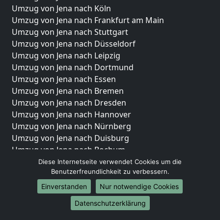
Umzug von Jena nach Köln
Umzug von Jena nach Frankfurt am Main
Umzug von Jena nach Stuttgart
Umzug von Jena nach Düsseldorf
Umzug von Jena nach Leipzig
Umzug von Jena nach Dortmund
Umzug von Jena nach Essen
Umzug von Jena nach Bremen
Umzug von Jena nach Dresden
Umzug von Jena nach Hannover
Umzug von Jena nach Nürnberg
Umzug von Jena nach Duisburg
Umzug von Jena nach Bochum
Umzug von Jena nach Wuppertal
Diese Internetseite verwendet Cookies um die
Benutzerfreundlichkeit zu verbessern.
Umzug von Jena nach Bielefeld
Umzug von Jena nach Bonn
Einverstanden
Nur notwendige Cookies
Umzug von Jena nach Münster
Datenschutzerklärung
Internationale-Umzüge