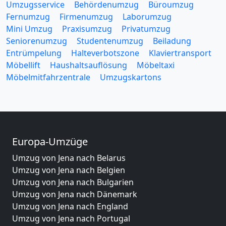
Umzugsservice
Behördenumzug
Büroumzug
Fernumzug
Firmenumzug
Laborumzug
Mini Umzug
Praxisumzug
Privatumzug
Seniorenumzug
Studentenumzug
Beiladung
Entrümpelung
Halteverbotszone
Klaviertransport
Möbellift
Haushaltsauflösung
Möbeltaxi
Möbelmitfahrzentrale
Umzugskartons
Europa-Umzüge
Umzug von Jena nach Belarus
Umzug von Jena nach Belgien
Umzug von Jena nach Bulgarien
Umzug von Jena nach Dänemark
Umzug von Jena nach England
Umzug von Jena nach Portugal