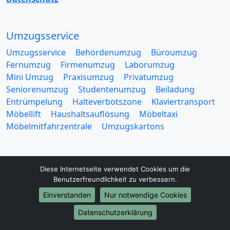
Umzugsservice
Umzugsservice
Behördenumzug
Büroumzug
Fernumzug
Firmenumzug
Laborumzug
Mini Umzug
Praxisumzug
Privatumzug
Seniorenumzug
Studentenumzug
Beiladung
Entrümpelung
Halteverbotszone
Klaviertransport
Möbellift
Haushaltsauflösung
Möbeltaxi
Möbelmitfahrzentrale
Umzugskartons
Diese Internetseite verwendet Cookies um die
Benutzerfreundlichkeit zu verbessern.
Europa-Umzüge
Einverstanden
Nur notwendige Cookies
Umzug von Jena nach Belarus
Datenschutzerklärung
Umzug von Jena nach Belgien