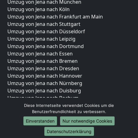
Umzug von Jena nach München
Umzug von Jena nach Köln
Umzug von Jena nach Frankfurt am Main
Umzug von Jena nach Stuttgart
Umzug von Jena nach Düsseldorf
Umzug von Jena nach Leipzig
Umzug von Jena nach Dortmund
Umzug von Jena nach Essen
Umzug von Jena nach Bremen
Umzug von Jena nach Dresden
Umzug von Jena nach Hannover
Umzug von Jena nach Nürnberg
Umzug von Jena nach Duisburg
Umzug von Jena nach Bochum
Umzug von Jena nach Wuppertal
Diese Internetseite verwendet Cookies um die
Benutzerfreundlichkeit zu verbessern.
Umzug von Jena nach Bielefeld
Umzug von Jena nach Bonn
Einverstanden
Nur notwendige Cookies
Umzug von Jena nach Münster
Datenschutzerklärung