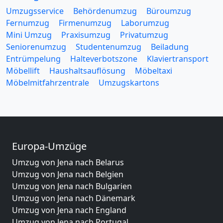
Umzugsservice
Behördenumzug
Büroumzug
Fernumzug
Firmenumzug
Laborumzug
Mini Umzug
Praxisumzug
Privatumzug
Seniorenumzug
Studentenumzug
Beiladung
Entrümpelung
Halteverbotszone
Klaviertransport
Möbellift
Haushaltsauflösung
Möbeltaxi
Möbelmitfahrzentrale
Umzugskartons
Europa-Umzüge
Umzug von Jena nach Belarus
Umzug von Jena nach Belgien
Umzug von Jena nach Bulgarien
Umzug von Jena nach Dänemark
Umzug von Jena nach England
Umzug von Jena nach Portugal