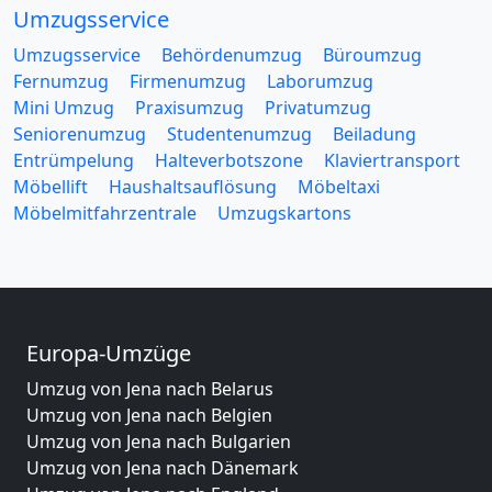
Umzugsservice
Umzugsservice
Behördenumzug
Büroumzug
Fernumzug
Firmenumzug
Laborumzug
Mini Umzug
Praxisumzug
Privatumzug
Seniorenumzug
Studentenumzug
Beiladung
Entrümpelung
Halteverbotszone
Klaviertransport
Möbellift
Haushaltsauflösung
Möbeltaxi
Möbelmitfahrzentrale
Umzugskartons
Europa-Umzüge
Umzug von Jena nach Belarus
Umzug von Jena nach Belgien
Umzug von Jena nach Bulgarien
Umzug von Jena nach Dänemark