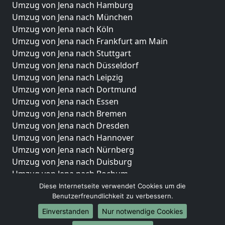
Umzug von Jena nach Hamburg
Umzug von Jena nach München
Umzug von Jena nach Köln
Umzug von Jena nach Frankfurt am Main
Umzug von Jena nach Stuttgart
Umzug von Jena nach Düsseldorf
Umzug von Jena nach Leipzig
Umzug von Jena nach Dortmund
Umzug von Jena nach Essen
Umzug von Jena nach Bremen
Umzug von Jena nach Dresden
Umzug von Jena nach Hannover
Umzug von Jena nach Nürnberg
Umzug von Jena nach Duisburg
Umzug von Jena nach Bochum
Umzug von Jena nach Wuppertal
Diese Internetseite verwendet Cookies um die
Benutzerfreundlichkeit zu verbessern.
Umzug von Jena nach Bielefeld
Umzug von Jena nach Bonn
Einverstanden
Nur notwendige Cookies
Umzug von Jena nach Münster