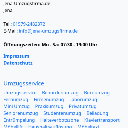
Jena-Umzugsfirma.de
Jena
Tel.:
01579-2482372
E-Mail:
info@jena-umzugsfirma.de
Öffnungszeiten:
Mo - Sa: 07:30 - 19:00 Uhr
Impressum
Datenschutz
Umzugsservice
Umzugsservice
Behördenumzug
Büroumzug
Fernumzug
Firmenumzug
Laborumzug
Mini Umzug
Praxisumzug
Privatumzug
Seniorenumzug
Studentenumzug
Beiladung
Entrümpelung
Halteverbotszone
Klaviertransport
Möbellift
Haushaltsauflösung
Möbeltaxi