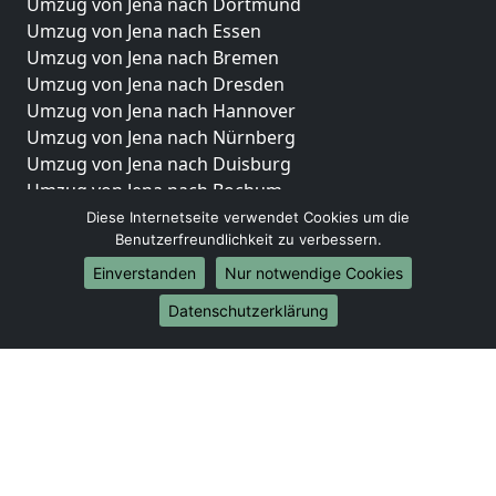
Umzug von Jena nach Dortmund
Umzug von Jena nach Essen
Umzug von Jena nach Bremen
Umzug von Jena nach Dresden
Umzug von Jena nach Hannover
Umzug von Jena nach Nürnberg
Umzug von Jena nach Duisburg
Umzug von Jena nach Bochum
Umzug von Jena nach Wuppertal
Diese Internetseite verwendet Cookies um die
Benutzerfreundlichkeit zu verbessern.
Umzug von Jena nach Bielefeld
Umzug von Jena nach Bonn
Einverstanden
Nur notwendige Cookies
Umzug von Jena nach Münster
Datenschutzerklärung
Internationale-Umzüge
Umzug von Jena nach Brasilien
Umzug von Jena nach Brunei Darussalam
Umzug von Jena nach Burkina Faso
Umzug von Jena nach Burundi
Umzug von Jena nach Chile