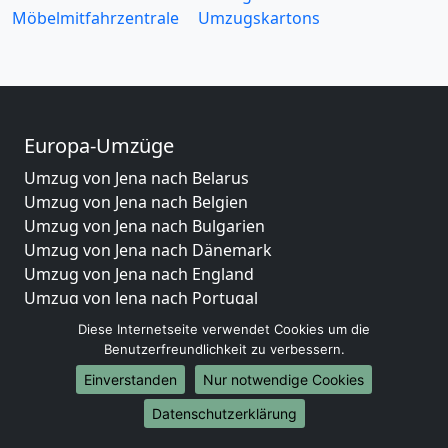
Möbelmitfahrzentrale
Umzugskartons
Europa-Umzüge
Umzug von Jena nach Belarus
Umzug von Jena nach Belgien
Umzug von Jena nach Bulgarien
Umzug von Jena nach Dänemark
Umzug von Jena nach England
Umzug von Jena nach Portugal
Umzug von Jena nach Bosnien und Herzegowina
Diese Internetseite verwendet Cookies um die
Umzug von Jena nach Irland
Benutzerfreundlichkeit zu verbessern.
Umzug von Jena nach Lettland
Einverstanden
Nur notwendige Cookies
Umzug von Jena nach Zypern
Datenschutzerklärung
Umzug von Jena nach Kroatien
Umzug von Jena nach Estland