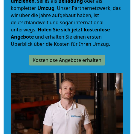
umziehen
, sei es als
Beiladung
oder als
kompletter
Umzug
. Unser Partnernetzwerk, das
wir über die Jahre aufgebaut haben, ist
deutschlandweit und sogar international
unterwegs.
Holen Sie sich jetzt kostenlose
Angebote
und erhalten Sie einen ersten
Überblick über die Kosten für Ihren Umzug.
Kostenlose Angebote erhalten