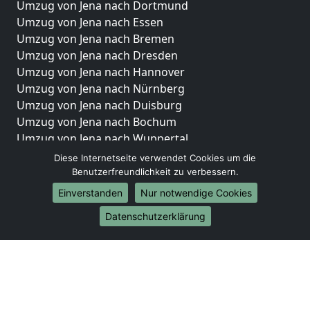
Umzug von Jena nach Dortmund
Umzug von Jena nach Essen
Umzug von Jena nach Bremen
Umzug von Jena nach Dresden
Umzug von Jena nach Hannover
Umzug von Jena nach Nürnberg
Umzug von Jena nach Duisburg
Umzug von Jena nach Bochum
Umzug von Jena nach Wuppertal
Umzug von Jena nach Bielefeld
Diese Internetseite verwendet Cookies um die
Umzug von Jena nach Bonn
Benutzerfreundlichkeit zu verbessern.
Umzug von Jena nach Münster
Einverstanden
Nur notwendige Cookies
Internationale-Umzüge
Datenschutzerklärung
Umzug von Jena nach Brasilien
Umzug von Jena nach Brunei Darussalam
Umzug von Jena nach Burkina Faso
Umzug von Jena nach Burundi
Umzug von Jena nach Chile